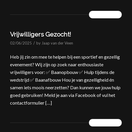
READ MORE
Vrijwilligers Gezocht!
/
02/06/2025
by
Jaap van der Veen
Heb jij zin om mee te helpen bij een sportief en gezellig
evenement? Wij zijn op zoek naar enthousiaste
vrijwilligers voor: ✅ Baanopbouw ✅ Hulp tijdens de
wedstrijd ✅ Baanafbouw Hou je van gezelligheid én
samen iets moois neerzetten? Dan kunnen we jouw hulp
goed gebruiken! Meld je aan via Facebook of vul het
contactformulier […]
READ MORE